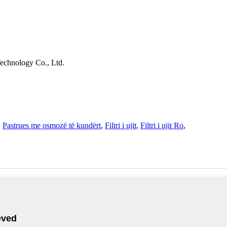
echnology Co., Ltd.
,
Pastrues me osmozë të kundërt
,
Filtri i ujit
,
Filtri i ujit Ro
,