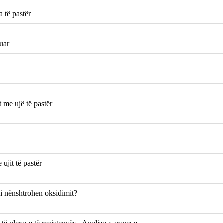
a të pastër
ruar
 me ujë të pastër
 ujit të pastër
i nënshtrohen oksidimit?
 të vlerave të rezistencës - Analiza e arsyeve