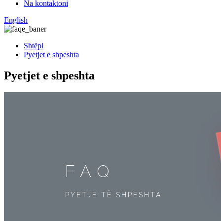
Na kontaktoni
English
Shtëpi
Pyetjet e shpeshta
Pyetjet e shpeshta
FAQ
PYETJE TË SHPESHTA