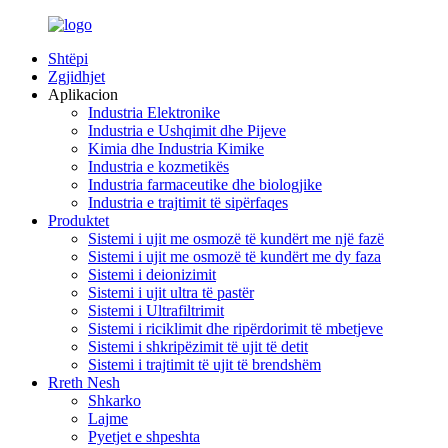
Shtëpi
Zgjidhjet
Aplikacion
Industria Elektronike
Industria e Ushqimit dhe Pijeve
Kimia dhe Industria Kimike
Industria e kozmetikës
Industria farmaceutike dhe biologjike
Industria e trajtimit të sipërfaqes
Produktet
Sistemi i ujit me osmozë të kundërt me një fazë
Sistemi i ujit me osmozë të kundërt me dy faza
Sistemi i deionizimit
Sistemi i ujit ultra të pastër
Sistemi i Ultrafiltrimit
Sistemi i riciklimit dhe ripërdorimit të mbetjeve
Sistemi i shkripëzimit të ujit të detit
Sistemi i trajtimit të ujit të brendshëm
Rreth Nesh
Shkarko
Lajme
Pyetjet e shpeshta