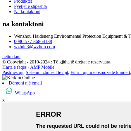
Produktet
Pyetjet e shpeshta
Na kontaktoni
na kontaktoni
Wenzhou Haideneng Environmental Protection Equipment & T
0086-577-86864188
wzhdn3@wzhdn.com
hetim tani
© Copyright - 2010-2024 : Të gjitha të drejtat e rezervuara.
Harta e faqes
-
AMP Mobile
Pastrues uji
,
Sistemi i zbutësit të ujit
,
Filtri i ujit me osmozë të kundërt
Dërgoni një email
WhatsApp
x