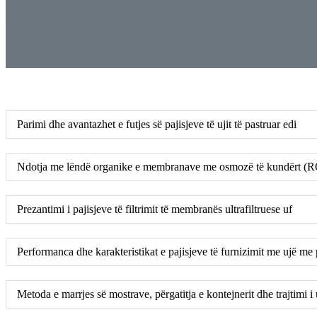
Parimi dhe avantazhet e futjes së pajisjeve të ujit të pastruar edi
Ndotja me lëndë organike e membranave me osmozë të kundërt (RO) 
Prezantimi i pajisjeve të filtrimit të membranës ultrafiltruese uf
Performanca dhe karakteristikat e pajisjeve të furnizimit me ujë m
Metoda e marrjes së mostrave, përgatitja e kontejnerit dhe trajtimi i uj