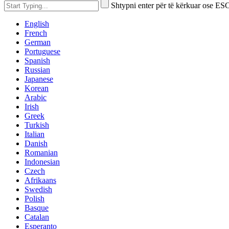
Shtypni enter për të kërkuar ose ESC
English
French
German
Portuguese
Spanish
Russian
Japanese
Korean
Arabic
Irish
Greek
Turkish
Italian
Danish
Romanian
Indonesian
Czech
Afrikaans
Swedish
Polish
Basque
Catalan
Esperanto