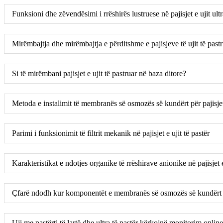
Funksioni dhe zëvendësimi i rrëshirës lustruese në pajisjet e ujit ultr
Mirëmbajtja dhe mirëmbajtja e përditshme e pajisjeve të ujit të past
Si të mirëmbani pajisjet e ujit të pastruar në baza ditore?
Metoda e instalimit të membranës së osmozës së kundërt për pajisjet
Parimi i funksionimit të filtrit mekanik në pajisjet e ujit të pastër
Karakteristikat e ndotjes organike të rrëshirave anionike në pajisjet e
Çfarë ndodh kur komponentët e membranës së osmozës së kundërt 
Uji me pastërti të lartë dhe ultra të pastër kërkojnë monitorim online