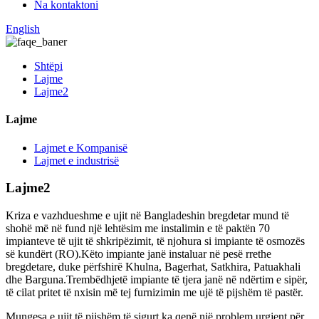
Na kontaktoni
English
Shtëpi
Lajme
Lajme2
Lajme
Lajmet e Kompanisë
Lajmet e industrisë
Lajme2
Kriza e vazhdueshme e ujit në Bangladeshin bregdetar mund të
shohë më në fund një lehtësim me instalimin e të paktën 70
impianteve të ujit të shkripëzimit, të njohura si impiante të osmozës
së kundërt (RO).Këto impiante janë instaluar në pesë rrethe
bregdetare, duke përfshirë Khulna, Bagerhat, Satkhira, Patuakhali
dhe Barguna.Trembëdhjetë impiante të tjera janë në ndërtim e sipër,
të cilat pritet të nxisin më tej furnizimin me ujë të pijshëm të pastër.
Mungesa e ujit të pijshëm të sigurt ka qenë një problem urgjent për