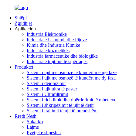
Shtëpi
Zgjidhjet
Aplikacion
Industria Elektronike
Industria e Ushqimit dhe Pijeve
Kimia dhe Industria Kimike
Industria e kozmetikës
Industria farmaceutike dhe biologjike
Industria e trajtimit të sipërfaqes
Produktet
Sistemi i ujit me osmozë të kundërt me një fazë
Sistemi i ujit me osmozë të kundërt me dy faza
Sistemi i deionizimit
Sistemi i ujit ultra të pastër
Sistemi i Ultrafiltrimit
Sistemi i riciklimit dhe ripërdorimit të mbetjeve
Sistemi i shkripëzimit të ujit të detit
Sistemi i trajtimit të ujit të brendshëm
Rreth Nesh
Shkarko
Lajme
Pyetjet e shpeshta