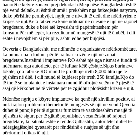
banorët e këtyre zonave prej dekadash.Meqenëse Bangladeshi është
një vend deltaik, ai është shumë i prekshëm nga fatkeqësitë natyrore,
duke përfshirë përmbytjet, ngritjen e nivelit të detit dhe ndërhyrjen e
kripës së ujit.Këto fatkeqësi kanë ndikuar në cilësinë e ujit në rajonet
bregdetare, duke e bërë atë kryesisht të papërshtatshëm për
konsum.Për më tepër, ka rezultuar në mungesë të ujit të ëmbël, i cili
është i nevojshëm si për pije, ashtu edhe për bujqësi.
Qeveria e Bangladeshit, me ndihmën e organizatave ndërkombëtare,
ka punuar pa u lodhur për të trajtuar krizën e ujit në zonat
bregdetare.Instalimi i impianteve RO është një nga nismat e fundit të
ndërmarra nga autoritetet për të luftuar këtë çështje.Sipas burimeve
lokale, çdo fabrikë RO mund të prodhojë rreth 8,000 litra ujë të
pijshëm në ditë, i cili mund të kujdeset për rreth 250 familje.Kjo do
të thotë se impiantet e instaluara mund të ofrojnë vetëm një pjesë të
asaj që kërkohet në të vërtetë për të zgjidhur plotësisht krizën e ujit.
Ndonëse ngritja e këtyre impianteve ka qenë një zhvillim pozitiv, ai
nuk trajton problemin themelor të mungesës së ujit në vend.Qeveria
duhet të punojë për të siguruar furnizim të vazhdueshëm me ujë të
pijshëm të sigurt për të gjithë popullsinë, veçanërisht në rajonet
bregdetare, ku situata është e rëndë.Gjithashtu, autoritetet duhet të
ndërgjegjësojnë qytetarët për rëndësinë e ruajtjes së ujit dhe
përdorimit efikas të ujit.