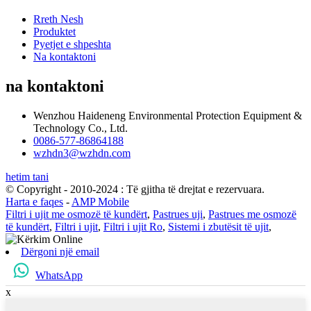
Rreth Nesh
Produktet
Pyetjet e shpeshta
Na kontaktoni
na kontaktoni
Wenzhou Haideneng Environmental Protection Equipment &
Technology Co., Ltd.
0086-577-86864188
wzhdn3@wzhdn.com
hetim tani
© Copyright - 2010-2024 : Të gjitha të drejtat e rezervuara.
Harta e faqes
-
AMP Mobile
Filtri i ujit me osmozë të kundërt
,
Pastrues uji
,
Pastrues me osmozë
të kundërt
,
Filtri i ujit
,
Filtri i ujit Ro
,
Sistemi i zbutësit të ujit
,
Dërgoni një email
WhatsApp
x