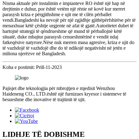
Nisma aktuale për instalimin e impianteve RO është një hap në
drejtimin e duhur, por është vetëm një rënie në kovë kur merret
parasysh kriza e përgjithshme e ujit me të cilën përballet
vendi.Bangladeshi ka nevojë për një zgjidhje gjithëpërfshirëse për të
menaxhuar këtë çështje urgjente në afat të gjatë.Autoritetet duhet të
hartojnë strategji të qëndrueshme që mund të përballojnë këtë
situatë, duke mbajtur parasysh cenueshmërinë e vendit ndaj
fatkeqësive natyrore.Nëse nuk merren masa agresive, kriza e ujit do
të vazhdojë të vazhdojë dhe do të ndikojë negativisht në jetën e
miliona njerëzve në Bangladesh.
Koha e postimit: Prill-11-2023
Pajisjet dhe teknologjia për mbrojtjen e mjedisit Wenzhou
Haideneng CO., LTD.është një furnizues kryesor i sistemeve të
besueshme dhe inovative të trajtimit të ujit.
LIDHJE TË DOBISHME