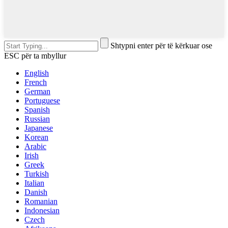
Shtypni enter për të kërkuar ose
ESC për ta mbyllur
English
French
German
Portuguese
Spanish
Russian
Japanese
Korean
Arabic
Irish
Greek
Turkish
Italian
Danish
Romanian
Indonesian
Czech